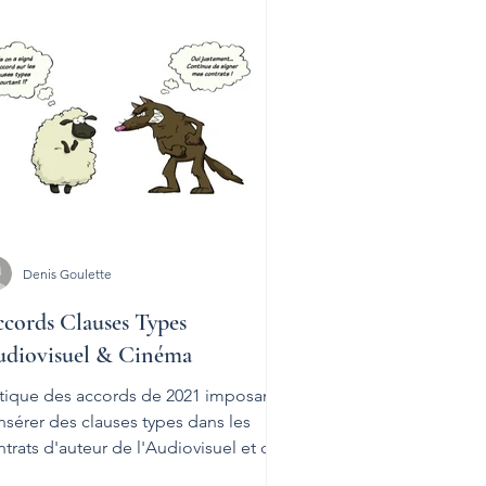
s
Témoignages
Denis Goulette
cords Clauses Types
diovisuel & Cinéma
itique des accords de 2021 imposant
nsérer des clauses types dans les
trats d'auteur de l'Audiovisuel et du
néma.