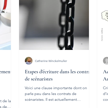
 institutionnelle
Ressources - Accords collectifs
Éclairage
Catherine Winckelmuller
rement
Etapes d'écriture dans les contrats
Ac
de scénaristes
Au
Voici une clause importante dont on
Cr
parle peu dans les contrats de
d’i
scénaristes. Il est actuellement
con
 de la
extrêmement courant de voir...
Ci
es de