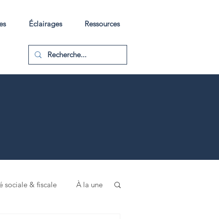
es
Éclairages
Ressources
é sociale & fiscale
À la une