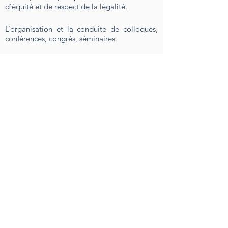
d’équité et de respect de la légalité.
L’organisation et la conduite de colloques,
conférences, congrès, séminaires.
La fourniture d’accès à une base de données
de jurisprudence spécifiquement dédiée aux
décisions impactant la situation des artistes-
autrices et auteurs (droit d’auteur, droit de la
sécurité sociale, droit du travail, droit civil
etc.).
La fourniture de toutes prestations
intellectuelles dans le domaine de la
création, du développement et de la gestion
d’organisations professionnelles d’artistes-
auteurs et d’artistes-interprètes, et
notamment la fourniture de formations à
destination de leurs adhérents et de leur
direction, ainsi que des conseils en matière
de lobbying législatif, réglementaire et
communautaire.