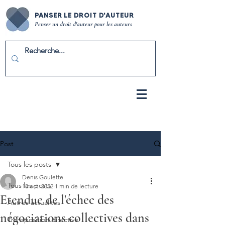
PANSER LE DROIT D'AUTEUR
Penser un droit d'auteur pour les auteurs
Post
Tous les posts
Denis Goulette
Tous les posts
13 oct. 2022
1 min de lecture
Etendue de l'échec des
Autres actualités
négociations collectives dans
Transposition directive