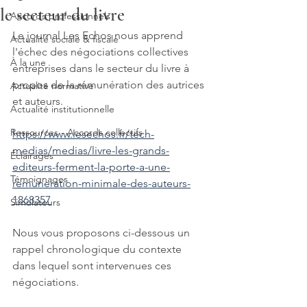
le secteur du livre
Accords professionnels
Le journal Les Echos nous apprend 
Actualité sociale & fiscale
l'échec des négociations collectives 
À la une
entreprises dans le secteur du livre à 
propos de la rémunération des autrices 
Actualité normative
et auteurs. 
Actualité institutionnelle
Ressources - Accords collectifs
https://www.lesechos.fr/tech-
medias/medias/livre-les-grands-
Éclairages
editeurs-ferment-la-porte-a-une-
Témoignages
remuneration-minimale-des-auteurs-
1868357
Simulateurs
Nous vous proposons ci-dessous un 
rappel chronologique du contexte 
dans lequel sont intervenues ces 
négociations. 